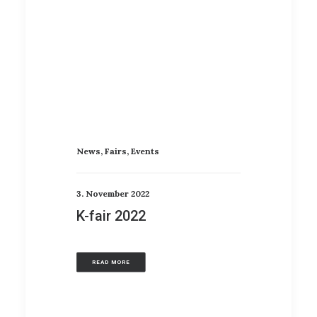
News
,
Fairs
,
Events
News
,
Glob
3. November 2022
2. Oktober 
K-fair 2022
Prezzi 
del 40%
READ MORE
READ MOR