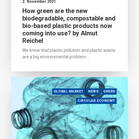
2. November 2021
How green are the new
biodegradable, compostable and
bio-based plastic products now
coming into use? by Almut
Reichel
We know that plastic pollution and plastic waste
are a big environmental problem.…
GLOBAL MARKET
NEWS
GREEN
CIRCULAR ECONOMY